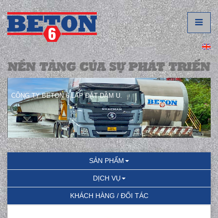
CÔNG TY BETON 6 LẮP ĐẶT DẦM U.
SẢN PHẨM
DỊCH VỤ
KHÁCH HÀNG / ĐỐI TÁC