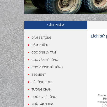
SẢN PHẨM
Lịch sử 
DẦM BÊ TÔNG
DẦM CHỮ U
CỌC ỐNG LY TÂM
CỌC VÁN BÊ TÔNG
CỌC VUÔNG BÊ TÔNG
SEGMENT
BÊ TÔNG TƯƠI
TƯỜNG CHẮN
ĐƯỜNG BÊ TÔNG
NHÀ LẮP GHÉP