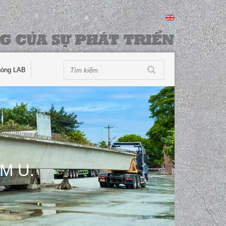
hòng LAB
M U.