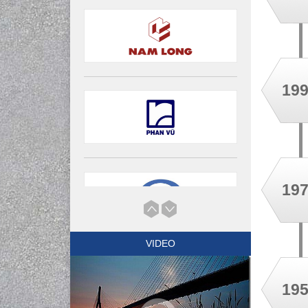
19
19
VIDEO
19