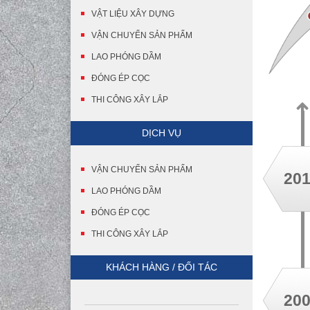
VẬT LIỆU XÂY DỰNG
VẬN CHUYỂN SẢN PHẨM
LAO PHÓNG DẦM
ĐÓNG ÉP CỌC
THI CÔNG XÂY LẮP
DỊCH VỤ
VẬN CHUYỂN SẢN PHẨM
20
LAO PHÓNG DẦM
ĐÓNG ÉP CỌC
THI CÔNG XÂY LẮP
KHÁCH HÀNG / ĐỐI TÁC
20