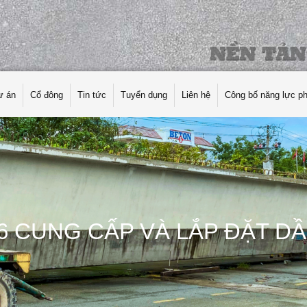
ự án
Cổ đông
Tin tức
Tuyển dụng
Liên hệ
Công bố năng lực p
6 CUNG CẤP VÀ LẮP ĐẶT DẦ