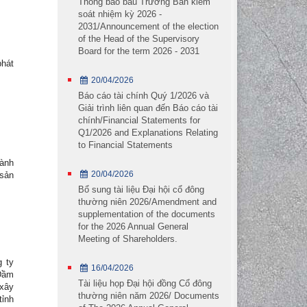
Thông báo bầu Trưởng Ban kiểm
soát nhiệm kỳ 2026 -
2031/Announcement of the election
of the Head of the Supervisory
Board for the term 2026 - 2031
phát
20/04/2026
Báo cáo tài chính Quý 1/2026 và
Giải trình liên quan đến Báo cáo tài
chính/Financial Statements for
Q1/2026 and Explanations Relating
to Financial Statements
hành
Dầm bê tông
20/04/2026
 sản
Dầm chữ U
Bổ sung tài liệu Đại hội cổ đông
thường niên 2026/Amendment and
Cọc ống ly tâm
supplementation of the documents
Cọc ván bê tông
for the 2026 Annual General
Meeting of Shareholders.
Cọc vuông bê tông
g ty
Segment
16/04/2026
(Dầm
Hồ sơ doanh nghiệp
Tài liệu họp Đại hội đồng Cổ đông
xây
thường niên năm 2026/ Documents
tỉnh
Dầm bê tông