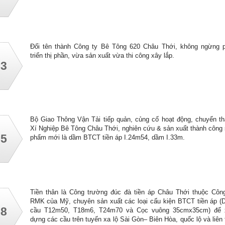
Đổi tên thành Công ty Bê Tông 620 Châu Thới, không ngừng 
triển thị phần, vừa sản xuất vừa thi công xây lắp.
93
Bộ Giao Thông Vận Tải tiếp quản, củng cố hoạt động, chuyển t
Xí Nghiệp Bê Tông Châu Thới, nghiên cứu & sản xuất thành công
75
phẩm mới là dầm BTCT tiền áp I.24m54, dầm I.33m.
Tiền thân là Công trường đúc đà tiền áp Châu Thới thuộc Côn
RMK của Mỹ, chuyên sản xuất các loại cấu kiện BTCT tiền áp 
58
cầu T12m50, T18m6, T24m70 và Cọc vuông 35cmx35cm) để 
dựng các cầu trên tuyến xa lộ Sài Gòn– Biên Hòa, quốc lộ và liên 