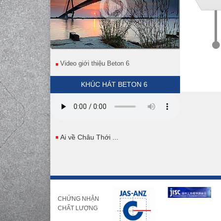
Video giới thiệu Beton 6
KHÚC HÁT BETON 6
Ai về Châu Thới ...
CHỨNG NHẬN
CHẤT LƯỢNG