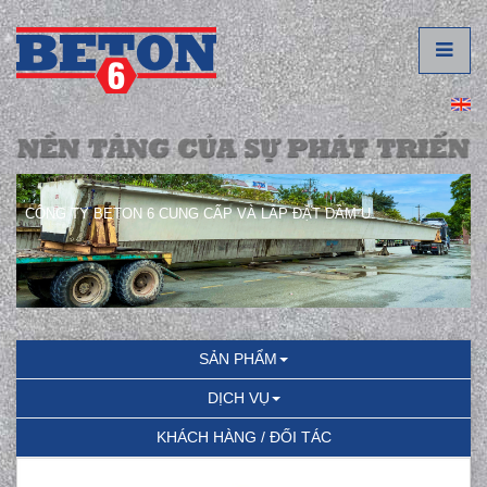
CÔNG TY BETON 6 CUNG CẤP VÀ LẮP ĐẶT DẦM U.
SẢN PHẨM
DỊCH VỤ
KHÁCH HÀNG / ĐỐI TÁC