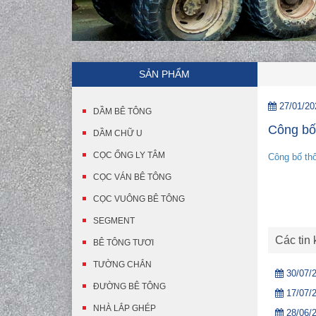
SẢN PHẨM
27/01/20
DẦM BÊ TÔNG
Công bố 
DẦM CHỮ U
CỌC ỐNG LY TÂM
Công bố thô
CỌC VÁN BÊ TÔNG
CỌC VUÔNG BÊ TÔNG
SEGMENT
Các tin
BÊ TÔNG TƯƠI
TƯỜNG CHẮN
30/07/
ĐƯỜNG BÊ TÔNG
17/07/
NHÀ LẮP GHÉP
28/06/