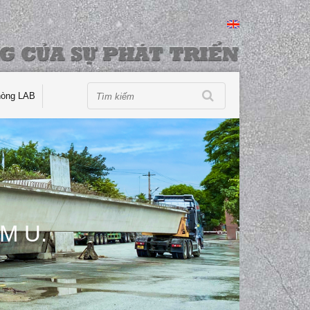
hòng LAB
M U.