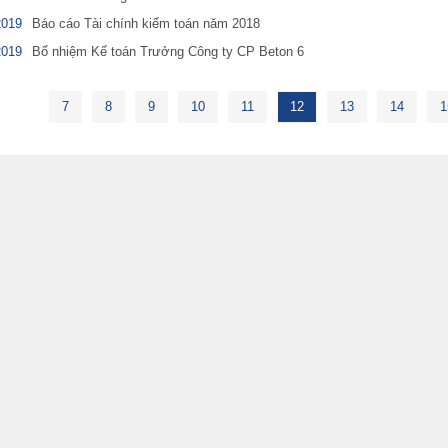
2019
Báo cáo Tài chính kiểm toán năm 2018
2019
Bổ nhiệm Kế toán Trưởng Công ty CP Beton 6
7
8
9
10
11
12
13
14
1