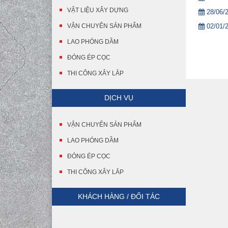
VẬT LIỆU XÂY DỰNG
28/06/
VẬN CHUYỂN SẢN PHẨM
02/01/
LAO PHÓNG DẦM
ĐÓNG ÉP CỌC
THI CÔNG XÂY LẮP
DỊCH VỤ
VẬN CHUYỂN SẢN PHẨM
LAO PHÓNG DẦM
ĐÓNG ÉP CỌC
THI CÔNG XÂY LẮP
KHÁCH HÀNG / ĐỐI TÁC