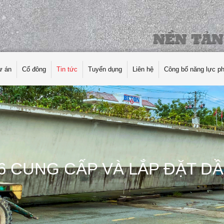
ự án
Cổ đông
Tin tức
Tuyển dụng
Liên hệ
Công bố năng lực p
6 CUNG CẤP VÀ LẮP ĐẶT DẦ