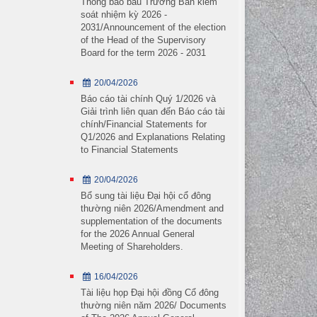
Thông báo bầu Trưởng Ban kiểm
soát nhiệm kỳ 2026 -
2031/Announcement of the election
of the Head of the Supervisory
Board for the term 2026 - 2031
20/04/2026
Báo cáo tài chính Quý 1/2026 và
Giải trình liên quan đến Báo cáo tài
chính/Financial Statements for
Q1/2026 and Explanations Relating
to Financial Statements
20/04/2026
Bổ sung tài liệu Đại hội cổ đông
thường niên 2026/Amendment and
Dầm bê tông
supplementation of the documents
Dầm chữ U
for the 2026 Annual General
Meeting of Shareholders.
Cọc ống ly tâm
Cọc ván bê tông
16/04/2026
Cọc vuông bê tông
Tài liệu họp Đại hội đồng Cổ đông
thường niên năm 2026/ Documents
Segment