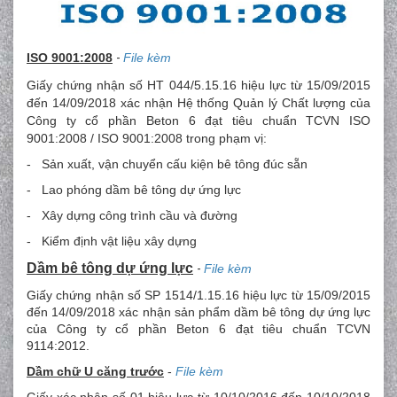
ISO 9001:2008
-
File kèm
Giấy chứng nhận số HT 044/5.15.16 hiệu lực từ 15/09/2015
đến 14/09/2018 xác nhận Hệ thống Quản lý Chất lượng của
Công ty cổ phần Beton 6 đạt tiêu chuẩn TCVN ISO
9001:2008 / ISO 9001:2008 trong phạm vị:
-
Sản xuất, vận chuyển cấu kiện bê tông đúc sẵn
-
Lao phóng dầm bê tông dự ứng lực
-
Xây dựng công trình cầu và đường
-
Kiểm định vật liệu xây dựng
Dầm bê tông dự ứng lực
-
File kèm
Giấy chứng nhận số SP 1514/1.15.16 hiệu lực từ 15/09/2015
đến 14/09/2018 xác nhận sản phẩm dầm bê tông dự ứng lực
của Công ty cổ phần Beton 6 đạt tiêu chuẩn TCVN
9114:2012.
Dầm chữ U căng trước
-
File kèm
Giấy xác nhận số 01 hiệu lực từ 10/10/2016 đến 10/10/2018