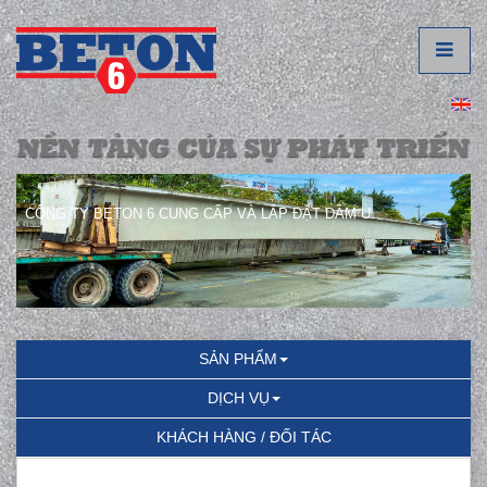
CÔNG TY BETON 6 CUNG CẤP VÀ LẮP ĐẶT DẦM U.
SẢN PHẨM
DỊCH VỤ
KHÁCH HÀNG / ĐỐI TÁC