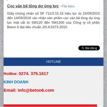
Cọc ván bê tông dự ứng lực
-
File kèm
Giấy chứng nhận số SP 711/3.15.16 hiệu lực từ 15/09/2015
đến 14/09/2018 xác nhận sản phẩm cọc ván bê tông dự ứng
lực mặt cắt từ SW120 đến SW1200 của Công ty cổ phần
Beton 6 đạt tiêu chuẩn JIS A 5373-2010.
HOTLINE
0274. 375.1617
Hotline:
KINH DOANH
Email:
 info
@beton6.com