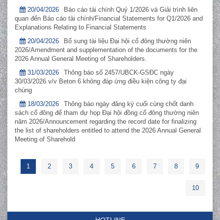
20/04/2026
Báo cáo tài chính Quý 1/2026 và Giải trình liên
quan đến Báo cáo tài chính/Financial Statements for Q1/2026 and
Explanations Relating to Financial Statements
20/04/2026
Bổ sung tài liệu Đại hội cổ đông thường niên
2026/Amendment and supplementation of the documents for the
2026 Annual General Meeting of Shareholders.
31/03/2026
Thông báo số 2457/UBCK-GSĐC ngày
30/03/2026 v/v Beton 6 không đáp ứng điều kiện công ty đại
chúng
18/03/2026
Thông báo ngày đăng ký cuối cùng chốt danh
sách cổ đông để tham dự họp Đại hội đồng cổ đông thường niên
năm 2026/Announcement regarding the record date for finalizing
the list of shareholders entitled to attend the 2026 Annual General
Meeting of Sharehold
1
2
3
4
5
6
7
8
9
10