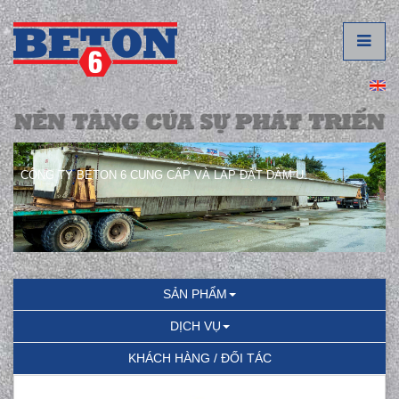
CÔNG TY BETON 6 CUNG CẤP VÀ LẮP ĐẶT DẦM U.
SẢN PHẨM
DỊCH VỤ
KHÁCH HÀNG / ĐỐI TÁC